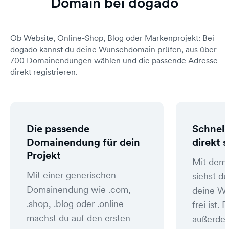
Domain bei dogado
Ob Website, Online-Shop, Blog oder Markenprojekt: Bei
dogado kannst du deine Wunschdomain prüfen, aus über
700 Domainendungen wählen und die passende Adresse
direkt registrieren.
Die passende
Schnell
Domainendung für dein
direkt 
Projekt
Mit dem
Mit einer generischen
siehst du
Domainendung wie .com,
deine W
.shop, .blog oder .online
frei ist
machst du auf den ersten
außerde