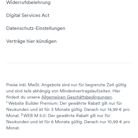
Widerrufsbelehrung
E-Mail-Domain
Website erstellen
Empfehlungsprogramm
Digital Services Act
Server Hosting
KI-Lexikon
Domain Reseller
Datenschutz-Einstellungen
Server mieten
Status dogado.de
Verträge hier kündigen
Preise inkl. MwSt. Angebote sind nur für begrenzte Zeit gültig
und sind teils abhängig von Mindestvertragslaufzeiten. Hier
findest du unsere
Allgemeinen Geschäftsbedingungen
.
1
Website Builder Premium: Der gewährte Rabatt gilt nur für
Neukunden und ist für 3 Monate gültig. Danach nur 14,99 € pro
2
↩ 1
Monat.
WEB M 5.0: Der gewährte Rabatt gilt nur für
Neukunden und ist für 6 Monate gültig. Danach nur 10,99 € pro
↩ 1
Monat.