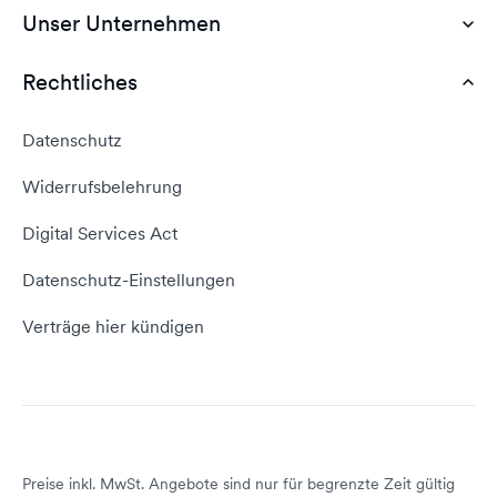
Günstiges Webhosting
Unser Unternehmen
Dokumente
Webhosting Deutschland
WordPress Tutorial
Rechtliches
AGB
Webhosting Vergleich
vServer Tutorial
Impressum
Datenschutz
Domain umziehen
E-Mail-Tutorial
Kontakt aufnehmen
Widerrufsbelehrung
E-Mail-Domain
Website erstellen
Empfehlungsprogramm
Digital Services Act
Server Hosting
KI-Lexikon
Domain Reseller
Datenschutz-Einstellungen
Server mieten
Status dogado.de
Verträge hier kündigen
Preise inkl. MwSt. Angebote sind nur für begrenzte Zeit gültig