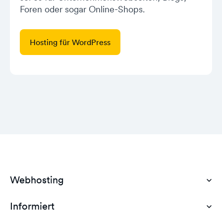
Foren oder sogar Online-Shops.
Hosting für WordPress
Webhosting
Informiert
Domain Hosting