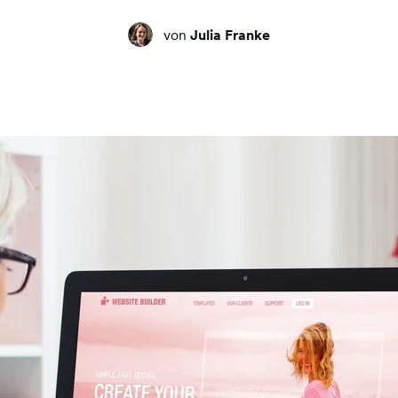
von
Julia Franke