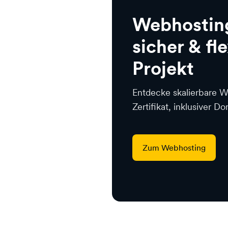
Webhosting
sicher & fle
Projekt
Entdecke skalierbare 
Zertifikat, inklusiver 
Zum Webhosting