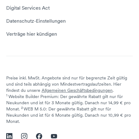
Website erstellen
Empfehlungsprogramm
Digital Services Act
Server Hosting
KI-Lexikon
Domain Reseller
Datenschutz-Einstellungen
Server mieten
Status dogado.de
Verträge hier kündigen
Preise inkl. MwSt. Angebote sind nur für begrenzte Zeit gültig
und sind teils abhängig von Mindestvertragslaufzeiten. Hier
findest du unsere
Allgemeinen Geschäftsbedingungen
.
1
Website Builder Premium: Der gewährte Rabatt gilt nur für
Neukunden und ist für 3 Monate gültig. Danach nur 14,99 € pro
2
↩ 1
Monat.
WEB M 5.0: Der gewährte Rabatt gilt nur für
Neukunden und ist für 6 Monate gültig. Danach nur 10,99 € pro
↩ 1
Monat.