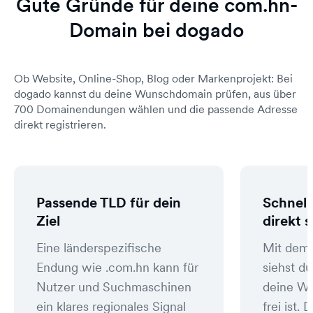
Gute Gründe für deine com.hn-
Domain bei dogado
Ob Website, Online-Shop, Blog oder Markenprojekt: Bei
dogado kannst du deine Wunschdomain prüfen, aus über
700 Domainendungen wählen und die passende Adresse
direkt registrieren.
Passende TLD für dein
Schnell
Ziel
direkt 
Eine länderspezifische
Mit dem
Endung wie .com.hn kann für
siehst du
Nutzer und Suchmaschinen
deine W
ein klares regionales Signal
frei ist