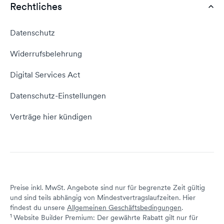
WordPress Tutorial
Rechtliches
AGB
Webhosting Vergleich
vServer Tutorial
Impressum
Datenschutz
Domain umziehen
E-Mail-Tutorial
Kontakt aufnehmen
Widerrufsbelehrung
E-Mail-Domain
Website erstellen
Empfehlungsprogramm
Digital Services Act
Server Hosting
KI-Lexikon
Domain Reseller
Datenschutz-Einstellungen
Server mieten
Status dogado.de
Verträge hier kündigen
Preise inkl. MwSt. Angebote sind nur für begrenzte Zeit gültig
und sind teils abhängig von Mindestvertragslaufzeiten. Hier
findest du unsere
Allgemeinen Geschäftsbedingungen
.
1
Website Builder Premium: Der gewährte Rabatt gilt nur für