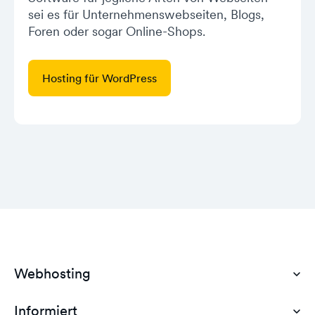
sei es für Unternehmenswebseiten, Blogs,
Foren oder sogar Online-Shops.
Hosting für WordPress
Webhosting
Informiert
Domain Hosting