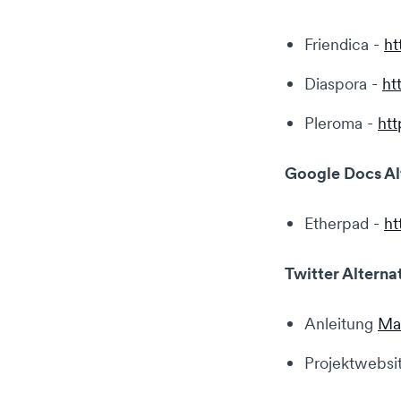
Friendica -
ht
Diaspora -
ht
Pleroma -
htt
Google Docs Al
Etherpad -
ht
Twitter Alterna
Anleitung
Mas
Projektwebsi