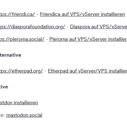
tps://friendi.ca/
-
Friendica auf VPS/vServer installieren
tps://diasporafoundation.org/
-
Diaspora auf VPS/vServer
ps://pleroma.social/
-
Pleroma auf VPS/vServer installie
ternative
tps://etherpad.org/
-
Etherpad auf vServer/VPS installie
tive
tdon installieren
te:
mastodon.social