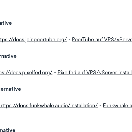
ative
ttps://docs.joinpeertube.org/
-
PeerTube auf VPS/vServer
rnative
ps://docs.pixelfed.org/
-
Pixelfed auf VPS/vServer install
ernative
https://docs.funkwhale.audio/installation/
-
Funkwhale a
native