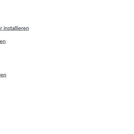
 installieren
ren
ren