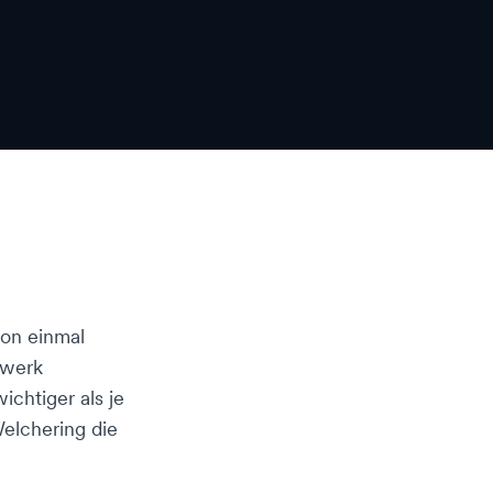
hon einmal
zwerk
ichtiger als je
Welchering die