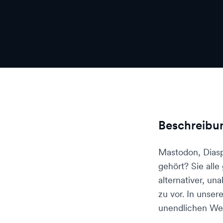
Beschreibu
Mastodon, Diasp
gehört? Sie al
alternativer, un
zu vor. In unser
unendlichen Wei