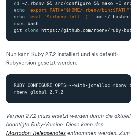
cd
echo
'export PATH="$HOME/.rbenv/bin:$PATH"'
echo
'eval "$(rbenv init -)"'
exec
 bash

git 
clone
Nun kann Ruby 2.7.2 installiert und als default-
Rubyversion gesetzt werden:
RUBY_CONFIGURE_OPTS=--with-jemalloc rbenv ins
Version 2.7.2 muss ersetzt werden durch die aktuell
benötigte Ruby-Version. Diese kann den
Mastodon-Releasenotes
entnommen werden. Zum