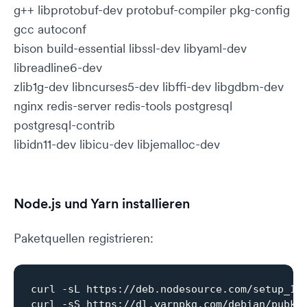
g++ libprotobuf-dev protobuf-compiler pkg-config
gcc autoconf
bison build-essential libssl-dev libyaml-dev
libreadline6-dev
zlib1g-dev libncurses5-dev libffi-dev libgdbm-dev
nginx redis-server redis-tools postgresql
postgresql-contrib
libidn11-dev libicu-dev libjemalloc-dev
Node.js und Yarn installieren
Paketquellen registrieren:
curl -sL https://deb.nodesource.com/setup_12.