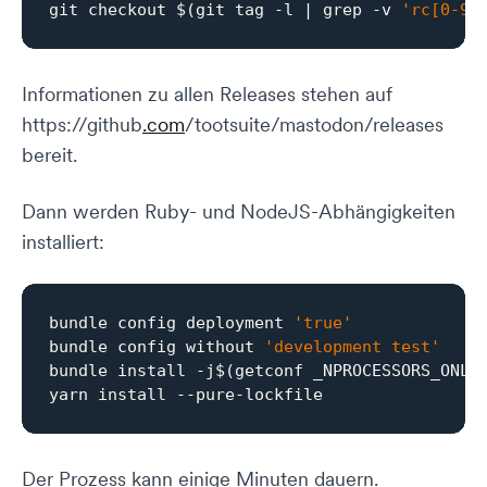
git checkout $(git tag -l | grep -v 
'rc[0-9]
Informationen zu allen Releases stehen auf
https://github
.com
/tootsuite/mastodon/releases
bereit.
Dann werden Ruby- und NodeJS-Abhängigkeiten
installiert:
bundle config deployment 
'true'
bundle config without 
'development test'
bundle install -j$(getconf _NPROCESSORS_ONLN)
Der Prozess kann einige Minuten dauern.