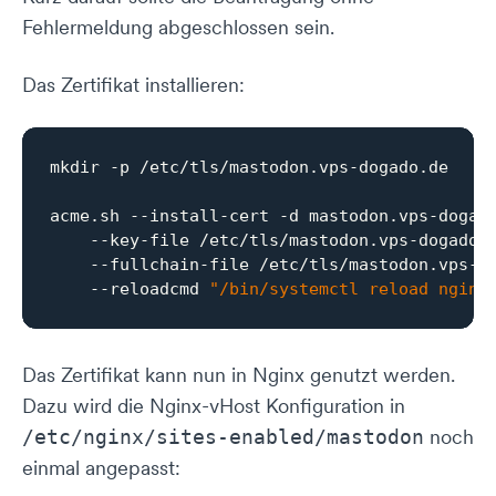
Fehlermeldung abgeschlossen sein.
Das Zertifikat installieren:
mkdir -p /etc/tls/mastodon.vps-dogado.de 

acme.sh --install-cert -d mastodon.vps-dogado
    --key-file /etc/tls/mastodon.vps-dogado.d
    --fullchain-file /etc/tls/mastodon.vps-do
    --reloadcmd 
"/bin/systemctl reload nginx
Das Zertifikat kann nun in Nginx genutzt werden.
Dazu wird die Nginx-vHost Konfiguration in
noch
/etc/nginx/sites-enabled/mastodon
einmal angepasst: