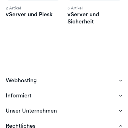
2 Artikel
3 Artikel
vServer und Plesk
vServer und
Sicherheit
Webhosting
Informiert
Domain Hosting
Günstiges Webhosting
Unser Unternehmen
Dokumente
Webhosting Deutschland
WordPress Tutorial
Rechtliches
AGB