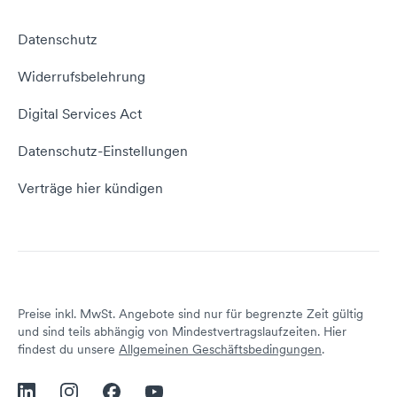
Webhosting Vergleich
vServer Tutorial
Impressum
Datenschutz
Domain umziehen
E-Mail-Tutorial
Kontakt aufnehmen
Widerrufsbelehrung
E-Mail-Domain
Website erstellen
Empfehlungsprogramm
Digital Services Act
Server Hosting
KI-Lexikon
Domain Reseller
Datenschutz-Einstellungen
Server mieten
Status dogado.de
Verträge hier kündigen
Preise inkl. MwSt. Angebote sind nur für begrenzte Zeit gültig
und sind teils abhängig von Mindestvertragslaufzeiten. Hier
findest du unsere
Allgemeinen Geschäftsbedingungen
.