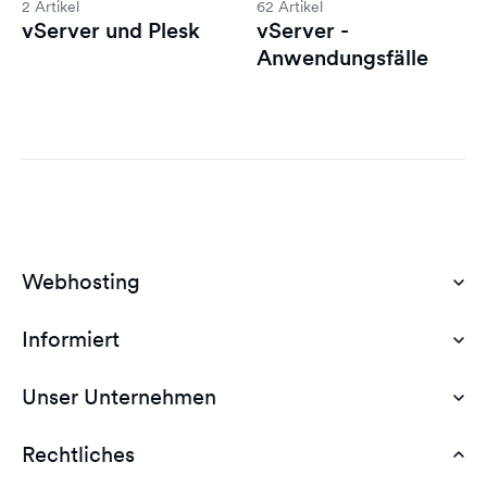
2 Artikel
62 Artikel
vServer und Plesk
vServer -
Anwendungsfälle
Webhosting
Informiert
Domain Hosting
Günstiges Webhosting
Unser Unternehmen
Dokumente
Webhosting Deutschland
WordPress Tutorial
Rechtliches
AGB
Webhosting Vergleich