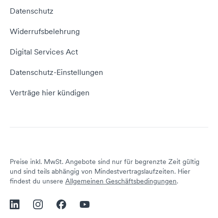
vServer Tutorial
Impressum
Datenschutz
Domain umziehen
E-Mail-Tutorial
Kontakt aufnehmen
Widerrufsbelehrung
E-Mail-Domain
Website erstellen
Empfehlungsprogramm
Digital Services Act
Server Hosting
KI-Lexikon
Domain Reseller
Datenschutz-Einstellungen
Server mieten
Status dogado.de
Verträge hier kündigen
Preise inkl. MwSt. Angebote sind nur für begrenzte Zeit gültig
und sind teils abhängig von Mindestvertragslaufzeiten. Hier
findest du unsere
Allgemeinen Geschäftsbedingungen
.