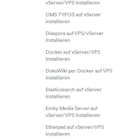
vServer und Backups
vServer/VPS installieren
Unterschied zwischen vServer
und Webhosting
CMS TYPO3 auf vServer
installieren
Unterschied zwischen vServer
und Dedicated Server
Diaspora auf VPS/vServer
installieren
Unterschied zwischen vServer
und Managed vServer
Docker auf vServer/VPS
installieren
Was ist ein Managed vServer?
DokuWiki per Docker auf VPS
installieren
Elasticsearch auf vServer
installieren
Emby Media Server auf
vServer/VPS installieren
Etherpad auf vServer/VPS
installieren