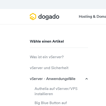
Hosting & Doma
Wähle einen Artikel
Was ist ein vServer?
vServer - Begriffserklärung
vServer und Sicherheit
vServer Windows
vServer hosted in Deutschland
vServer - Anwendungsfälle
vServer Linux
vServer und DSGVO - Brauche
Authelia auf vServer/VPS
ich eine
vServer vergleichen
installieren
Auftragsdatenverarbeitung?
vServer (VPS) mieten
Big Blue Button auf