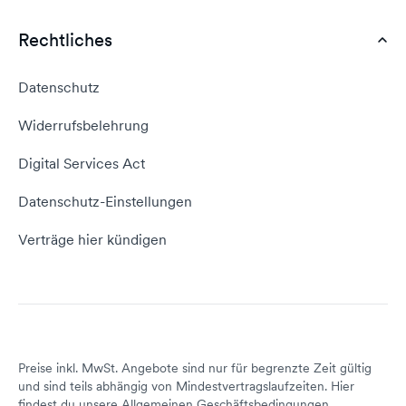
Webhosting Deutschland
WordPress Tutorial
Rechtliches
AGB
Webhosting Vergleich
vServer Tutorial
Impressum
Datenschutz
Domain umziehen
E-Mail-Tutorial
Kontakt aufnehmen
Widerrufsbelehrung
E-Mail-Domain
Website erstellen
Empfehlungsprogramm
Digital Services Act
Server Hosting
KI-Lexikon
Domain Reseller
Datenschutz-Einstellungen
Server mieten
Status dogado.de
Verträge hier kündigen
Preise inkl. MwSt. Angebote sind nur für begrenzte Zeit gültig
und sind teils abhängig von Mindestvertragslaufzeiten. Hier
findest du unsere
Allgemeinen Geschäftsbedingungen
.