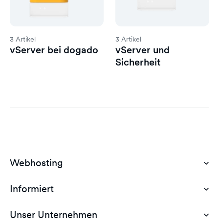
3 Artikel
3 Artikel
vServer bei dogado
vServer und
Sicherheit
Webhosting
Informiert
Domain Hosting
Günstiges Webhosting
Unser Unternehmen
Dokumente