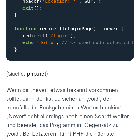
   header(
'Location: '
 . $url);

exit
();

}

function
redirectToLoginPage
()
: 
never
{

   redirect(
'/login'
);

echo
'Hello'
; 
// <- dead code detected by
}
(Quelle:
php.net
)
Wenn dir „never“ etwas bekannt vorkommen
sollte, dann denkst du sicher an „void“, der
ebenfalls die Rückgabe eines Wertes blockiert.
„Never“ geht allerdings noch einen Schritt weiter
und beendet das Programm im Gegensatz zu
„void“. Bei Letzterem führt PHP die nächste