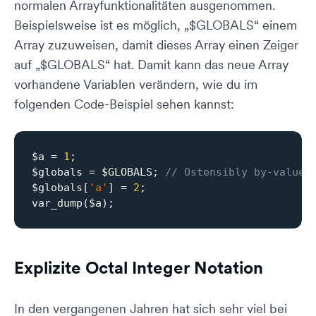
normalen Arrayfunktionalitäten ausgenommen.
Beispielsweise ist es möglich, „$GLOBALS“ einem
Array zuzuweisen, damit dieses Array einen Zeiger
auf „$GLOBALS“ hat. Damit kann das neue Array
vorhandene Variablen verändern, wie du im
folgenden Code-Beispiel sehen kannst:
$a = 
1
;

$globals = $GLOBALS; 
// Ostensibly by-value 
$globals[
'a'
] = 
2
;

var_dump($a);
Explizite Octal Integer Notation
In den vergangenen Jahren hat sich sehr viel bei