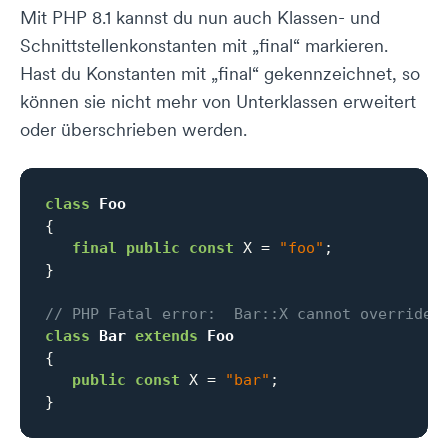
Mit PHP 8.1 kannst du nun auch Klassen- und
Schnittstellenkonstanten mit „final“ markieren.
Hast du Konstanten mit „final“ gekennzeichnet, so
können sie nicht mehr von Unterklassen erweitert
oder überschrieben werden.
class
Foo
{

final
public
const
 X = 
"foo"
;

}

// PHP Fatal error:  Bar::X cannot override 
class
Bar
extends
Foo
{

public
const
 X = 
"bar"
;

}