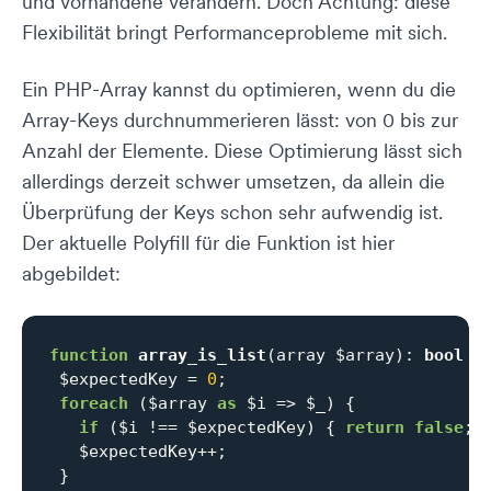
und vorhandene verändern. Doch Achtung: diese
Flexibilität bringt Performanceprobleme mit sich.
Ein PHP-Array kannst du optimieren, wenn du die
Array-Keys durchnummerieren lässt: von 0 bis zur
Anzahl der Elemente. Diese Optimierung lässt sich
allerdings derzeit schwer umsetzen, da allein die
Überprüfung der Keys schon sehr aufwendig ist.
Der aktuelle Polyfill für die Funktion ist hier
abgebildet:
function
array_is_list
(array $array)
: 
bool
{

 $expectedKey = 
0
;

foreach
 ($array 
as
 $i => $_) {

if
 ($i !== $expectedKey) { 
return
false
; }
   $expectedKey++;

 }
