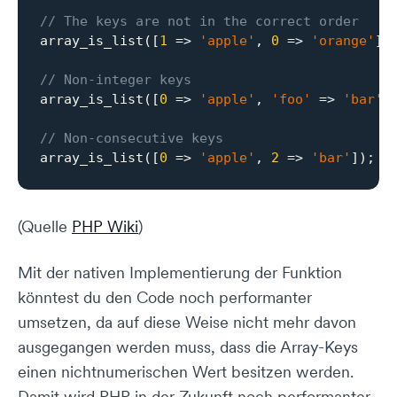
// The keys are not in the correct order
array_is_list([
1
 => 
'apple'
, 
0
 => 
'orange'
])
// Non-integer keys
array_is_list([
0
 => 
'apple'
, 
'foo'
 => 
'bar'
]
// Non-consecutive keys
array_is_list([
0
 => 
'apple'
, 
2
 => 
'bar'
]); 
/
(Quelle
PHP Wiki
)
Mit der nativen Implementierung der Funktion
könntest du den Code noch performanter
umsetzen, da auf diese Weise nicht mehr davon
ausgegangen werden muss, dass die Array-Keys
einen nichtnumerischen Wert besitzen werden.
Damit wird PHP in der Zukunft noch performanter