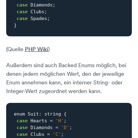
case
 Diamonds;

case
 Clubs;

case
 Spades;

}
(Quelle
PHP Wiki
)
Außerdem sind auch Backed Enums möglich, bei
denen jedem möglichen Wert, den der jeweilige
Enum annehmen kann, ein interner String- oder
Integer-Wert zugeordnet werden kann.
enum Suit: string {

case
 Hearts = 
'H'
;

case
 Diamonds = 
'D'
;

case
 Clubs = 
'C'
;
