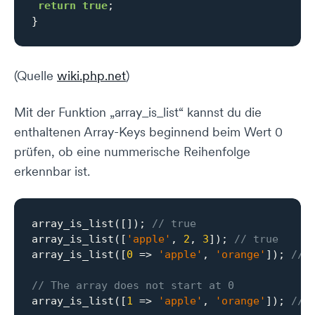
return
true
;

}
(Quelle
wiki.php.net
)
Mit der Funktion „array_is_list“ kannst du die
enthaltenen Array-Keys beginnend beim Wert 0
prüfen, ob eine nummerische Reihenfolge
erkennbar ist.
array_is_list([]); 
// true
array_is_list([
'apple'
, 
2
, 
3
]); 
// true
array_is_list([
0
 => 
'apple'
, 
'orange'
]); 
// 
// The array does not start at 0
array_is_list([
1
 => 
'apple'
, 
'orange'
]); 
// 