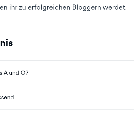
n ihr zu erfolgreichen Bloggern werdet.
nis
s A und O?
assend