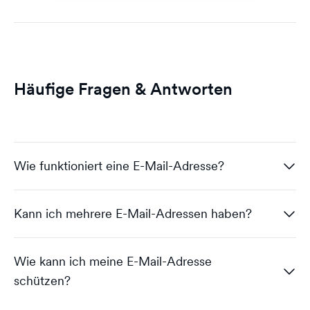
Häufige Fragen & Antworten
Wie funktioniert eine E-Mail-Adresse?
Kann ich mehrere E-Mail-Adressen haben?
Andreas von dogado
Wie kann ich meine E-Mail-Adresse
schützen?
Eine E-Mail-Adresse besteht aus einem
Benutzernamen und einer Domain
. Wenn du eine
Andreas von dogado